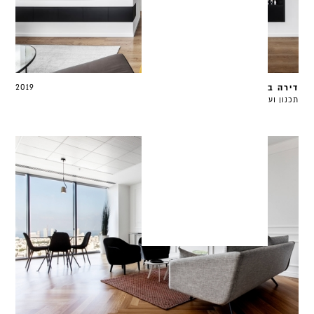
דירה ברמת השרון | 2
2019
תכנון ועיצוב | 120 מ"ר