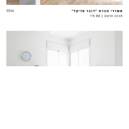
משרדי חברת ״דובר מדיקל״
2016
תכנון ועיצוב | 80 מ״ר
דירה בתל אביב
2015
תכנון ועיצוב | 120 מ"ר